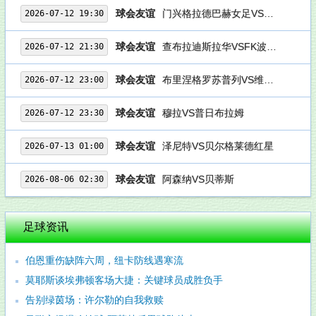
球会友谊
门兴格拉德巴赫女足VS美因茨女足
2026-07-12 19:30
球会友谊
查布拉迪斯拉华VSFK波德科尼斯
2026-07-12 21:30
球会友谊
布里涅格罗苏普列VS维德祖罗兹
2026-07-12 23:00
球会友谊
穆拉VS普日布拉姆
2026-07-12 23:30
球会友谊
泽尼特VS贝尔格莱德红星
2026-07-13 01:00
球会友谊
阿森纳VS贝蒂斯
2026-08-06 02:30
足球资讯
伯恩重伤缺阵六周，纽卡防线遇寒流
莫耶斯谈埃弗顿客场大捷：关键球员成胜负手
告别绿茵场：许尔勒的自我救赎