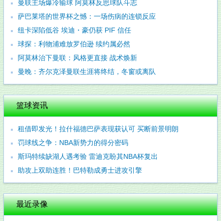
曼联主场爆冷输球 阿莫林反思球队斗志
萨巴莱塔的世界杯之憾：一场伤病的连锁反应
纽卡深陷低谷 埃迪・豪仍获 PIF 信任
球探：利物浦难放罗伯逊 续约属必然
阿莫林治下曼联：风格更直接 战术焕新
曼晚：齐尔克泽曼联生涯将终结，冬窗或离队
篮球资讯
租借即发光！拉什福德巴萨表现获认可 买断前景明朗
罚球线之争：NBA新势力的得分密码
斯玛特续缺湖人遇考验 雷迪克盼其NBA杯复出
助攻上双助连胜！巴特勒成勇士进攻引擎
最近录像