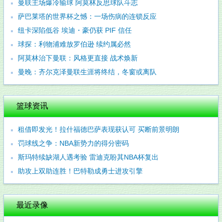
曼联主场爆冷输球 阿莫林反思球队斗志
萨巴莱塔的世界杯之憾：一场伤病的连锁反应
纽卡深陷低谷 埃迪・豪仍获 PIF 信任
球探：利物浦难放罗伯逊 续约属必然
阿莫林治下曼联：风格更直接 战术焕新
曼晚：齐尔克泽曼联生涯将终结，冬窗或离队
篮球资讯
租借即发光！拉什福德巴萨表现获认可 买断前景明朗
罚球线之争：NBA新势力的得分密码
斯玛特续缺湖人遇考验 雷迪克盼其NBA杯复出
助攻上双助连胜！巴特勒成勇士进攻引擎
最近录像