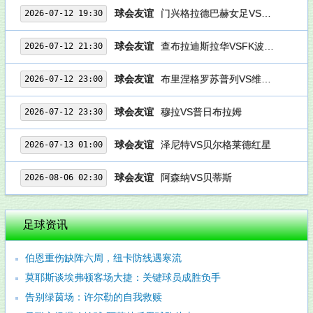
球会友谊
门兴格拉德巴赫女足VS美因茨女足
2026-07-12 19:30
球会友谊
查布拉迪斯拉华VSFK波德科尼斯
2026-07-12 21:30
球会友谊
布里涅格罗苏普列VS维德祖罗兹
2026-07-12 23:00
球会友谊
穆拉VS普日布拉姆
2026-07-12 23:30
球会友谊
泽尼特VS贝尔格莱德红星
2026-07-13 01:00
球会友谊
阿森纳VS贝蒂斯
2026-08-06 02:30
足球资讯
伯恩重伤缺阵六周，纽卡防线遇寒流
莫耶斯谈埃弗顿客场大捷：关键球员成胜负手
告别绿茵场：许尔勒的自我救赎