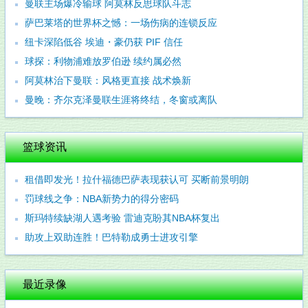
曼联主场爆冷输球 阿莫林反思球队斗志
萨巴莱塔的世界杯之憾：一场伤病的连锁反应
纽卡深陷低谷 埃迪・豪仍获 PIF 信任
球探：利物浦难放罗伯逊 续约属必然
阿莫林治下曼联：风格更直接 战术焕新
曼晚：齐尔克泽曼联生涯将终结，冬窗或离队
篮球资讯
租借即发光！拉什福德巴萨表现获认可 买断前景明朗
罚球线之争：NBA新势力的得分密码
斯玛特续缺湖人遇考验 雷迪克盼其NBA杯复出
助攻上双助连胜！巴特勒成勇士进攻引擎
最近录像